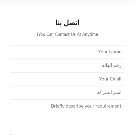
tion for
current draw for long periods of time very well. Once
 software
a car battery has delivered that enormous starting
tage,
power, the engine alternator immediately starts to
اتصل بنا
ation, with
charge it rapidly. Within minutes it’s fully charged
again! ATTENTION
You Can Contact Us At Anytime!