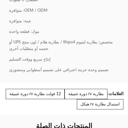
OEM / ODM: متوافرة
عينة: متوافرة
موك: قطعة واحدة
مخصص: بطارية ليثيوم lifepo4 / بطارية هلام / لون منتج UPS أو
حجمه أو متطلبات أخرى
إنتاج سريع ووقت التسليم
تصميم وحدة حزمة احترافي على تصميم أسطواني ومنشوري
العلامات:
بطارية rv دورة عميقة
12 فولت بطارية rv دورة عميقة
استبدال بطارية rv هيكل
المنتجات ذات الصلة