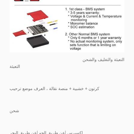
التعبئة والتغليف والشحن
التعبئة
كرتون + خشبية + منصة نقالة ، العرف موضع ترحيب
شحن
اكسبرس |عن طريق الجو |عن طريق البحر