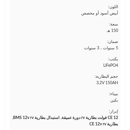
اللون:
أبيض أسود أو مخصص
سعة:
150 هـ
ضمان:
5 سنوات ، 3 سنوات
يكتب:
LiFePO4
حجم البطارية:
3.2V 150AH
ميناء:
بكين
إبراز:
CE 12 فولت بطارية rv دورة عميقة
,
استبدال بطارية BMS 12v rv
,
بطارية CE 12v rv