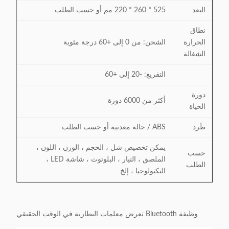
البعد
525 * 260 * 220 مم أو حسب الطلب
نطاق
الحرارة
الشحن: من 0 إلى +60 درجة مئوية
الشغالة
التفريغ: -20 إلى +60
دورة
أكثر من 6000 دورة
الحياة
طَرد
ABS / حالة معدنية أو حسب الطلب
يمكن تخصيص شل ، الحجم ، الوزن ، اللون ،
حسب
الملصق ، التيار ، البلوتوث ، شاشة LED ،
الطلب
التكنولوجيا ، إلخ
وظيفة Bluetooth تعرض معلمات البطارية في الوقت الحقيقي