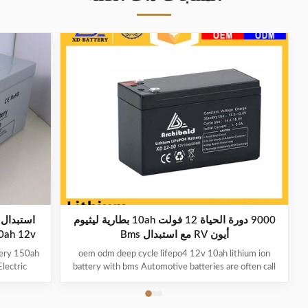
9000 دورة الحياة 12 فولت 10ah بطارية ليثيوم
أيون RV مع استبدال Bms
House 150ah 12v لل
tery 150ah
oem odm deep cycle lifepo4 12v 10ah lithium ion
Electric
battery with bms Automotive batteries are often call
protection
SLI (Starting, Lights and Ignition) and they are
otection
designed to do just that. They can provide up to 900
charging and
amps to crank a cold engine but don’t handle medium