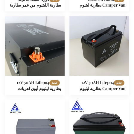
Camper Van بطارية ليثيوم
بطارية الليثيوم من عمر بطارية
شمسية 12 فولت 200ah
ليثيوم PO4 12V 150ah 200ah
500ah 600ah 800ah
SilkLP12-200
12V 50AH Lifepo4
12V 50AH Lifepo4
جديد
جديد
Camper Van بطارية ليثيوم
بطارية ليثيوم أيون لعربات
حزمة ل RVs Caravans
الكارافانات فان القوافل
Motorhomes