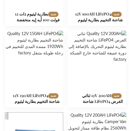
12V 100AH ​​LiFePO4
بطارية ليتيوم ذات 12
جديد
جديد
شاحنة التخييم بطارية ليثيوم
فولت 100 أيه إيه منخفضة
1280Wh دورة عميقة مدمجة
الحرارة لـ LiFePO4 لخيمة
لتحويل متنقل RV
الشتاء
12V 200AH ثنائي
12V 150AH LiFePO4
جديد
جديد
الغرض LiFePO4 شاحنة
شاحنة التخييم بطارية ليثيوم
التخييم بطارية ليثيوم التحريك
1920Wh ممتدة المدى للتخييم
بالإضافة إلى دورة عميقة
في رحلة طويلة متنقل
للشاحنة خارج الشبكة