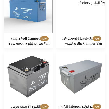
Silk 12 Volt Camper
12V 200AH LiFePO4
جديد
جديد
Camper Van بطارية ليثيوم
Van بطارية ليثيوم 6000 دورة
2560Wh نظام طاقة ممتاز
150ah بطارية العربة ذات
لتحويل RV الفاخر
الدورة العميقة
12 فولت 50AH Lifepo4
القدرة الاسمية دبوس
جديد
جديد