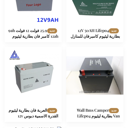
12V 50AH Lifepo4
25.9 فولت 12 فولت 9ah
جديد
جديد
بطارية ليثيوم كامبرفان للمنازل
12ah كامبر فان بطارية ليثيوم
المتنقلة
بطاريات للمنازل
Wall Bms Camper
العربة فان بطارية ليثيوم
جديد
جديد
Van بطارية ليثيوم Lifepo4
القدرة الاسمية دبوس 12v
بنغلاديش 12 فولت 100ah لـ RV
80ah بطارية Lifepo4 Akku