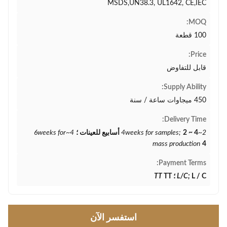
MSDS,UN38.3, UL1642, CE,IEC
MOQ:
100 قطعة
Price:
قابل للتفاوض
Supply Ability:
450 ميجاوات ساعة / سنة
Delivery Time:
2~4weeks for samples;
2 ~ 4 أسابيع للعينات ؛
4~6weeks for
mass production
4
Payment Terms:
L / C ؛
L/C;
TT
TT
استفسر الآن