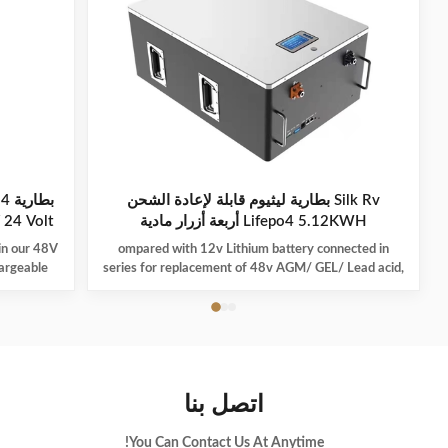
Silk Rv بطارية ليثيوم قابلة لإعادة الشحن
Lifepo4 5.12KWH أربعة أزرار مادية
48V 24 Volt بطارية ليثيوم قاب
 in our 48V
ompared with 12v Lithium battery connected in
hargeable
series for replacement of 48v AGM/ GEL/ Lead acid,
is set to
We highly recommend a direct 48v lithium battery
in solar
pack, which is more powerful and stable in
solar
performance. If you are a golf cart dealer or fleet
ul, long-
manager, to start offering your customers the best-
parison to
in-class lithium golf cart battery by becoming a Silk
e lithium
dealer. From no maintenance to faster charge times,
اتصل بنا
arge more
lithium batteries have many advantages over lead-
acid. Silk Lithium batteries feature
You Can Contact Us At Anytime!