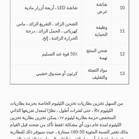
شاشة
10
شاشة LED ، أربعة أزرار مادية
عرض
الشحن الزائد ، التفريغ الزائد ، ماس
وظيفة
11
كهربائى ، الحمل الزائد ، درجة
الحماية
الحرارة الزائدة ، إلخ.
شحن المنتج
12
50٪ قوة عند التسليم
تهمة
مواد التعبئة
13
كرتون أو صندوق خشبي
والتغليف
من السهل تخزين بطاريات تخزين الليثيوم الخاصة بحزمة بطاريات
الليثيوم Rv ، حتى لفترات أطول ، نظرًا لمعدل تفريغها الذاتي
المنخفض.حزمة بطارية ليثيوم rv ، يمكن تخزين بطارية تخزين
الليثيوم لمدة عام دون أي مشكلة ؛فقط تأكد من شحنه قبل القيام
بذلك.تعتبر النسبة المئوية 50-60٪ ممتازة ، حيث سيوفر ذلك للبطارية