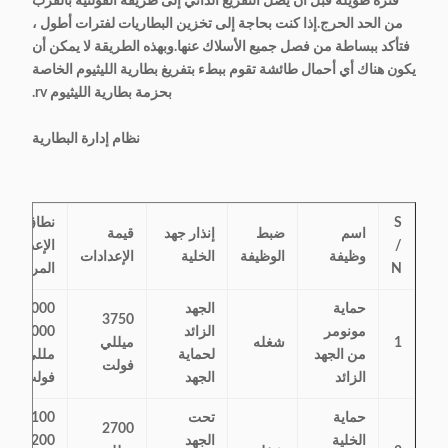
فترة طويلة قبل أن يصل التفريغ الذاتي إلى طريقة الفولتية بالقرب
من الحد الحرج.إذا كنت بحاجة إلى تخزين البطاريات لفترات أطول ،
فتأكد ببساطة من فصل جميع الأسلاك عنها.وبهذه الطريقة لا يمكن أن
يكون هناك أي أحمال طائشة تقوم ببطء بتفريغ بطارية الليثيوم الخاصة
بحزمة بطارية الليثيوم rv.
نظام إدارة البطارية
S
نطاق
اسم
ضبط
إنذار جهد
قيمة
/
الإعداد
وظيفة
الوظيفة
الخلية
الإعدادات
N
المرجعي
حماية
الجهد
3000 ~
3750
مونومر
الزائد
6000
1
شغله
ميللي
من الجهد
لحماية
مللي
فولت
الزائد
الجهد
فولت
حماية
تحت
100 ~
2700
الخلية
الجهد
3200