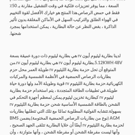
السعة ، مما يوفر تعزيزات فلكية في وقت التشغيل مقارنة بـ 50٪
فقط في حمض الرصاص.هذا المنتج هو خيارك الأفضل لقوة التخييم
في الهواء الطلق والتركيب السهل في الأماكن المغلقة.بدون تأثير
الذاكرة ، بغض النظر عن حالة البطارية ، يمكن استخدامها بمجرد
شحنها.
لدينا بطارية ليثيوم أيون rv هي بطارية ليثيوم ذات دورة عميقة بسعة
5.12KWH 48V.بطارية ليثيوم أيون rv هي بطارية ليثيوم أيون rv.من
المتوقع أن تحل حزمة بطارية الليثيوم rv طويلة العمر محل حزم
بطاريات الرصاص الحمضية في الأنظمة الشمسية والمركبات
الكهربائية.حزمة بطارية الليثيوم rv قوية وطويلة الأمد ولها دورة حياة
طويلة.في تطبيقات الطاقة المتجددة ، يتم استخدام حزمة بطارية
ليثيوم rv كبطارية تخزين ليثيوم.يمكن لمعظم أجهزة التحكم في
الشحن بالطاقة الشمسية الأساسية شحن حزمة بطارية الليثيوم rv
بسهولة.تتشابه الفولتية المطلوبة تمامًا مع تلك التي تتطلبها بطاريات
AGM (نوع من بطاريات الرصاص الحمضية المختومة).يضمن BMS
لحزمة بطارية الليثيوم rv أيضًا أن خلايا البطارية تتلقى الجهد الصحيح ،
وأنها ليست مفرطة الشحن أو مفرطة الشحن ، وأنها متوازنة ، وأن