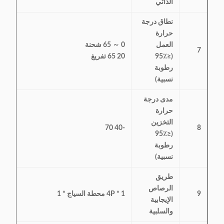
الذاتي
نطاق درجة
حرارة
العمل
0 ～ 65 شحنة
7
(≤95٪
20 65 تفريغ
رطوبة
نسبية)
مدى درجة
حرارة
التخزين
-40 70
8
(≤95٪
رطوبة
نسبية)
طريق
الرصاص
9
4P * 1 محطة السياج * 1
الإيجابية
والسلبية